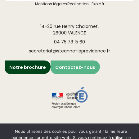
Mentions légales
Réalisation : Ekole.fr
14-20 rue Henry Chalamet,
26000 VALENCE
04 75 78 15 60
secretariat@steanne-laprovidence.fr
Notre brochure
Contactez-nous
Nous utilisons des cookies pour vous garantir la meilleure
Engagé pour l’environnement : compensation de l’impact
expérience sur notre site web. Si vous continuez à utiliser ce
carbone de notre site internet
En savoir +