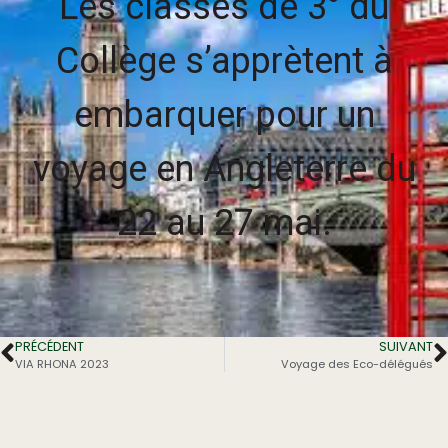
Les classes de 3° du
Collège s’apprètent à
embarquer pour un
voyage en Angleterre du
22 au 27 mai.
PRÉCÉDENT
SUIVANT
VIA RHONA 2023
Voyage des Eco-délégués