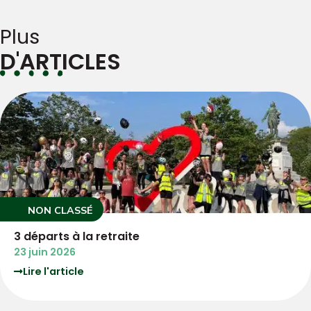
Plus
D'ARTICLES
ASSÉ
LYCÉE
à la retraite
LYCEE C
6
3 juillet
cle
Lire l'