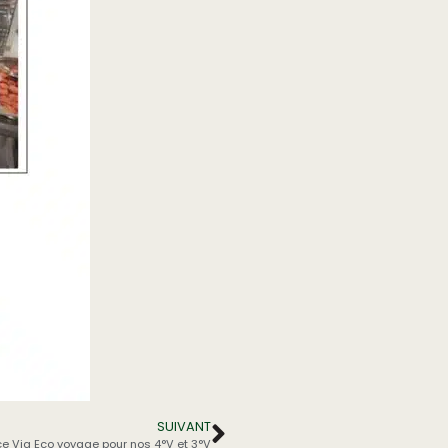
SUIVANT
ce Via Eco voyage pour nos 4°V et 3°V