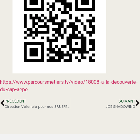
https://www.parcoursmetiers.tv/video/18008-a-la-decouverte-
du-cap-aepe
PRÉCÉDENT
SUIVANT
Direction Valencia pour nos 3°J, 3°R et 3PM
JOB SHADOWING